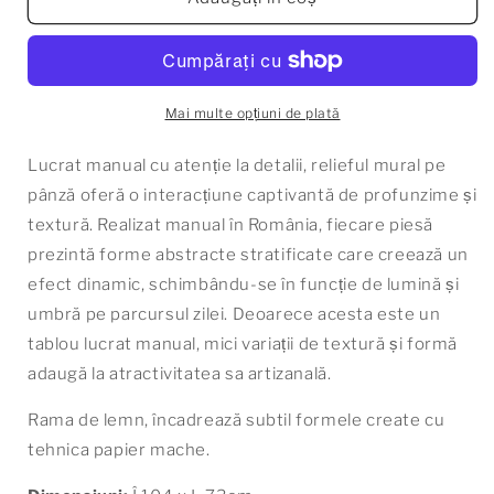
02
02
Mai multe opțiuni de plată
Lucrat manual cu atenție la detalii, relieful mural pe
pânză oferă o interacțiune captivantă de profunzime și
textură. Realizat manual în România, fiecare piesă
prezintă forme abstracte stratificate care creează un
efect dinamic, schimbându-se în funcție de lumină și
umbră pe parcursul zilei. Deoarece acesta este un
tablou lucrat manual, mici variații de textură și formă
adaugă la atractivitatea sa artizanală.
Rama de lemn, încadrează subtil formele create cu
tehnica papier mache.