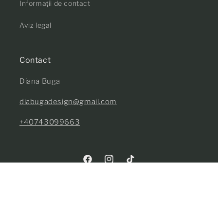
Informații de contact
Aviz legal
Contact
Diana Buga
diabugadesign@gmail.com
+40743099663
Facebook
Instagram
TikTok
Țară/Regiune
Limbă