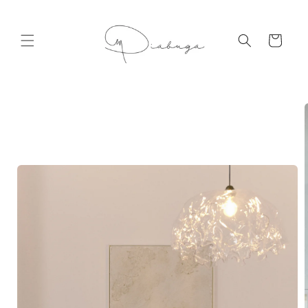
Salt la
conținut
Coș
Salt la
informațiile
despre
produs