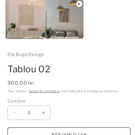
c
î
f
Dia Buga Design
Tablou 02
Preț
900,00 lei
obișnuit
Taxe incluse.
Taxele de expediere
sunt calculate la finalizarea comenzii.
Cantitate
Reduceți
Creșteți
cantitatea
cantitatea
pentru
pentru
Tablou
Tablou
Adăugați în coș