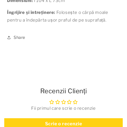
Dimensiuni:
Î 104 x L 73cm
Îngrijire și întreținere:
Folosește o cârpă moale
pentru a îndepărta ușor praful de pe suprafață.
Share
Recenzii Clienți
Fii primul care scrie o recenzie
Scrie o recenzie